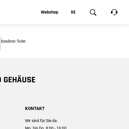
t, was Sie
Webshop
DE
te
Produktgalerie
EN
e
FR
chsen
D GEHÄUSE
KONTAKT
Wir sind für Sie da:
Mo. bis Do. 8:00 - 16:00