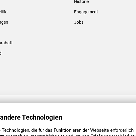
Historie
Gewindebolzen & -hülsen
Hilfe
Engagement
ungen
Jobs
rabatt
d
ENGAGEMENT
UNSERE NIEDE
 andere Technologien
Technologien, die für das Funktionieren der Webseite erforderlich