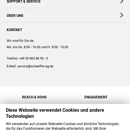
SUPPORT & SERVICE
Webshop
Kontakt
ÜBER UNS
FAQ
Unternehmen
Online-Hilfe
KONTAKT
Historie
Anleitungen
Wir sind für Sie da:
Engagement
Preise
Mo. bis Do. 8:00 - 16:00
und Fr. 8:00 - 15:00
Jobs
Mengenrabatt
Telefon:
+49 30 805 86 95 - 0
Versand
E-Mail:
service@schaeffer-ag.de
REACH & ROHS
ENGAGEMENT
Diese Webseite verwendet Cookies und andere
Technologien
Wir verwenden auf unserer Webseite Cookies und ähnliche Technologien,
die für das Funktionieren der Webseite erforderlich sind. Mit Ihrer