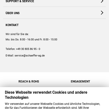
SUPPORT & SERVICE
Webshop
Kontakt
ÜBER UNS
FAQ
Unternehmen
Online-Hilfe
KONTAKT
Historie
Anleitungen
Wir sind für Sie da:
Engagement
Preise
Mo. bis Do. 8:00 - 16:00
und Fr. 8:00 - 15:00
Jobs
Mengenrabatt
Telefon:
+49 30 805 86 95 - 0
Versand
E-Mail:
service@schaeffer-ag.de
REACH & ROHS
ENGAGEMENT
Diese Webseite verwendet Cookies und andere
Technologien
Wir verwenden auf unserer Webseite Cookies und ähnliche Technologien,
die für das Funktionieren der Webseite erforderlich sind. Mit Ihrer