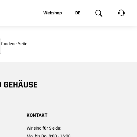
t, was Sie
Webshop
DE
te
Produktgalerie
EN
e
FR
chsen
D GEHÄUSE
KONTAKT
Wir sind für Sie da:
Mo. bis Do. 8:00 - 16:00