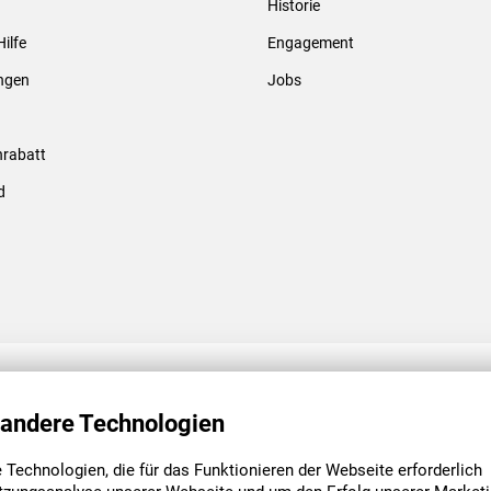
Historie
Gewindebolzen & -hülsen
Hilfe
Engagement
ungen
Jobs
rabatt
d
ENGAGEMENT
UNSERE NIEDE
 andere Technologien
Technologien, die für das Funktionieren der Webseite erforderlich