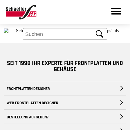
Aber kein Problem: Über das Suchfeld
finden Sie bestimmt, was Sie brauchen.
Suche
DE
SEIT 1998 IHR EXPERTE FÜR FRONTPLATTEN UND
Produkte
GEHÄUSE
Leistungen
FRONTPLATTEN DESIGNER
Branchen
Die kostenfreie Software für Fronten und Gehäuse nach Maß
WEB FRONTPLATTEN DESIGNER
Frontplatten Designer
Zum Download
Zur Webanwendung
BESTELLUNG AUFGEBEN?
Support
Zum Shop