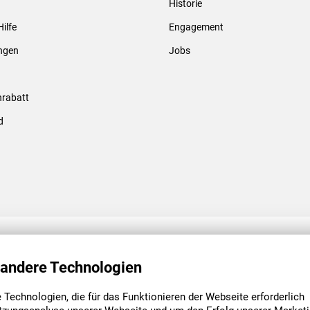
Historie
Gewindebolzen & -hülsen
Hilfe
Engagement
ungen
Jobs
rabatt
d
ENGAGEMENT
UNSERE NIEDE
 andere Technologien
Technologien, die für das Funktionieren der Webseite erforderlich