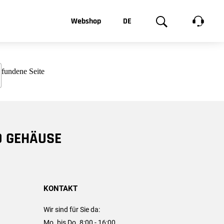
t, was Sie
Webshop
DE
te
Produktgalerie
EN
e
FR
chsen
D GEHÄUSE
KONTAKT
Wir sind für Sie da:
Mo. bis Do. 8:00 - 16:00