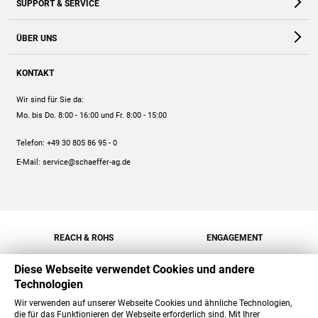
SUPPORT & SERVICE
Webshop
Kontakt
ÜBER UNS
FAQ
Unternehmen
Online-Hilfe
KONTAKT
Historie
Anleitungen
Wir sind für Sie da:
Engagement
Preise
Mo. bis Do. 8:00 - 16:00
und Fr. 8:00 - 15:00
Jobs
Mengenrabatt
Telefon:
+49 30 805 86 95 - 0
Versand
E-Mail:
service@schaeffer-ag.de
REACH & ROHS
ENGAGEMENT
Diese Webseite verwendet Cookies und andere
Technologien
Wir verwenden auf unserer Webseite Cookies und ähnliche Technologien,
die für das Funktionieren der Webseite erforderlich sind. Mit Ihrer