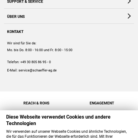
SUPPORT & SERVICE
Webshop
Kontakt
ÜBER UNS
FAQ
Unternehmen
Online-Hilfe
KONTAKT
Historie
Anleitungen
Wir sind für Sie da:
Engagement
Preise
Mo. bis Do. 8:00 - 16:00
und Fr. 8:00 - 15:00
Jobs
Mengenrabatt
Telefon:
+49 30 805 86 95 - 0
Versand
E-Mail:
service@schaeffer-ag.de
REACH & ROHS
ENGAGEMENT
Diese Webseite verwendet Cookies und andere
Technologien
Wir verwenden auf unserer Webseite Cookies und ähnliche Technologien,
die für das Funktionieren der Webseite erforderlich sind. Mit Ihrer