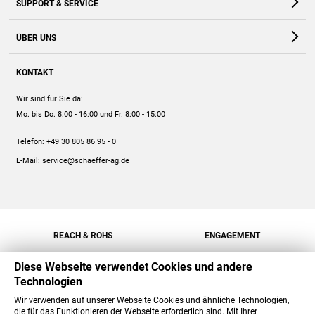
SUPPORT & SERVICE
Webshop
Kontakt
ÜBER UNS
FAQ
Unternehmen
Online-Hilfe
KONTAKT
Historie
Anleitungen
Wir sind für Sie da:
Engagement
Preise
Mo. bis Do. 8:00 - 16:00
und Fr. 8:00 - 15:00
Jobs
Mengenrabatt
Telefon:
+49 30 805 86 95 - 0
Versand
E-Mail:
service@schaeffer-ag.de
REACH & ROHS
ENGAGEMENT
Diese Webseite verwendet Cookies und andere
Technologien
Wir verwenden auf unserer Webseite Cookies und ähnliche Technologien,
die für das Funktionieren der Webseite erforderlich sind. Mit Ihrer