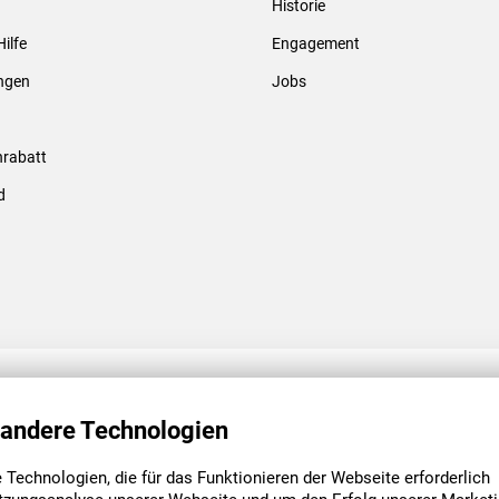
Historie
Gewindebolzen & -hülsen
Hilfe
Engagement
ungen
Jobs
rabatt
d
ENGAGEMENT
UNSERE NIEDE
 andere Technologien
Technologien, die für das Funktionieren der Webseite erforderlich