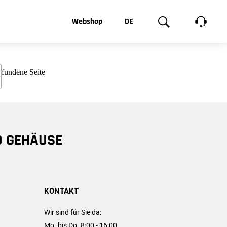
t, was Sie
Webshop
DE
te
Produktgalerie
EN
e
FR
chsen
D GEHÄUSE
KONTAKT
Wir sind für Sie da:
Mo. bis Do. 8:00 - 16:00