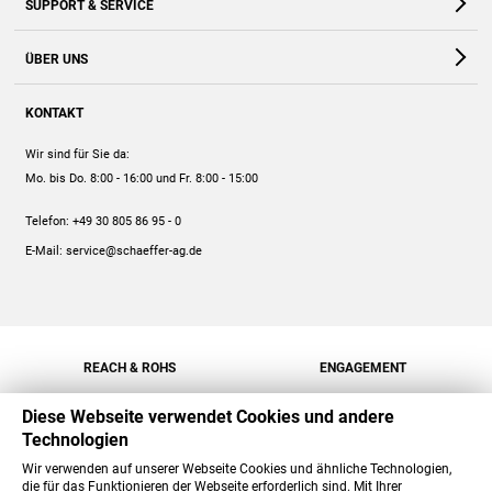
SUPPORT & SERVICE
Webshop
Kontakt
ÜBER UNS
FAQ
Unternehmen
Online-Hilfe
KONTAKT
Historie
Anleitungen
Wir sind für Sie da:
Engagement
Preise
Mo. bis Do. 8:00 - 16:00
und Fr. 8:00 - 15:00
Jobs
Mengenrabatt
Telefon:
+49 30 805 86 95 - 0
Versand
E-Mail:
service@schaeffer-ag.de
REACH & ROHS
ENGAGEMENT
Diese Webseite verwendet Cookies und andere
Technologien
Wir verwenden auf unserer Webseite Cookies und ähnliche Technologien,
die für das Funktionieren der Webseite erforderlich sind. Mit Ihrer