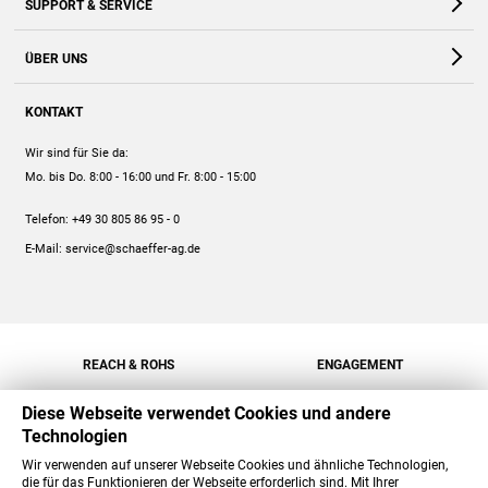
SUPPORT & SERVICE
Webshop
Kontakt
ÜBER UNS
FAQ
Unternehmen
Online-Hilfe
KONTAKT
Historie
Anleitungen
Wir sind für Sie da:
Engagement
Preise
Mo. bis Do. 8:00 - 16:00
und Fr. 8:00 - 15:00
Jobs
Mengenrabatt
Telefon:
+49 30 805 86 95 - 0
Versand
E-Mail:
service@schaeffer-ag.de
REACH & ROHS
ENGAGEMENT
Diese Webseite verwendet Cookies und andere
Technologien
Wir verwenden auf unserer Webseite Cookies und ähnliche Technologien,
die für das Funktionieren der Webseite erforderlich sind. Mit Ihrer