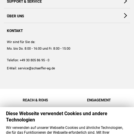
SUPPORT & SERVICE
Webshop
Kontakt
ÜBER UNS
FAQ
Unternehmen
Online-Hilfe
KONTAKT
Historie
Anleitungen
Wir sind für Sie da:
Engagement
Preise
Mo. bis Do. 8:00 - 16:00
und Fr. 8:00 - 15:00
Jobs
Mengenrabatt
Telefon:
+49 30 805 86 95 - 0
Versand
E-Mail:
service@schaeffer-ag.de
REACH & ROHS
ENGAGEMENT
Diese Webseite verwendet Cookies und andere
Technologien
Wir verwenden auf unserer Webseite Cookies und ähnliche Technologien,
die für das Funktionieren der Webseite erforderlich sind. Mit Ihrer