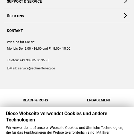
SUPPORT & SERVICE
Webshop
Kontakt
ÜBER UNS
FAQ
Unternehmen
Online-Hilfe
KONTAKT
Historie
Anleitungen
Wir sind für Sie da:
Engagement
Preise
Mo. bis Do. 8:00 - 16:00
und Fr. 8:00 - 15:00
Jobs
Mengenrabatt
Telefon:
+49 30 805 86 95 - 0
Versand
E-Mail:
service@schaeffer-ag.de
REACH & ROHS
ENGAGEMENT
Diese Webseite verwendet Cookies und andere
Technologien
Wir verwenden auf unserer Webseite Cookies und ähnliche Technologien,
die für das Funktionieren der Webseite erforderlich sind. Mit Ihrer