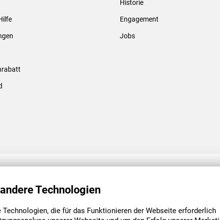
Historie
Gewindebolzen & -hülsen
Hilfe
Engagement
ungen
Jobs
rabatt
d
ENGAGEMENT
UNSERE NIEDE
 andere Technologien
Technologien, die für das Funktionieren der Webseite erforderlich