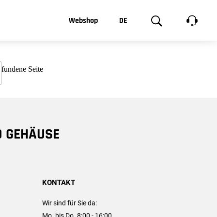
t, was Sie
Webshop
DE
te
Produktgalerie
EN
e
FR
chsen
D GEHÄUSE
KONTAKT
Wir sind für Sie da:
Mo. bis Do. 8:00 - 16:00