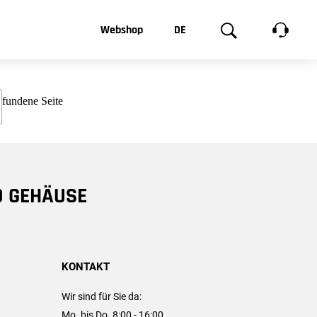
t, was Sie
Webshop
DE
te
Produktgalerie
EN
e
FR
chsen
D GEHÄUSE
KONTAKT
Wir sind für Sie da:
Mo. bis Do. 8:00 - 16:00