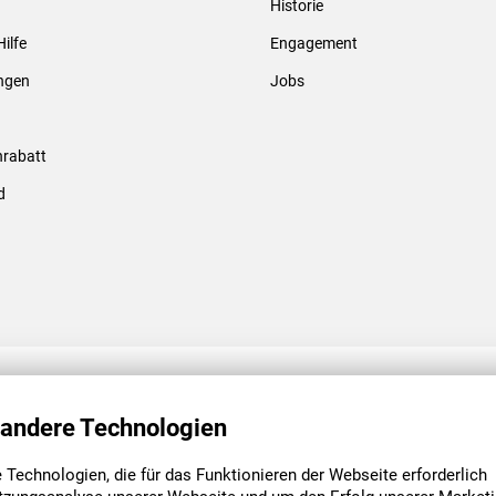
Historie
Gewindebolzen & -hülsen
Hilfe
Engagement
ungen
Jobs
rabatt
d
ENGAGEMENT
UNSERE NIEDE
 andere Technologien
Technologien, die für das Funktionieren der Webseite erforderlich