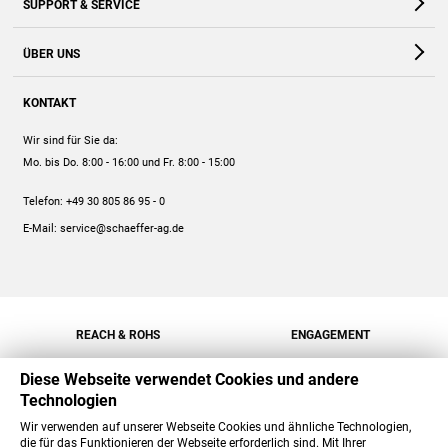
SUPPORT & SERVICE
Webshop
Kontakt
ÜBER UNS
FAQ
Unternehmen
Online-Hilfe
KONTAKT
Historie
Anleitungen
Wir sind für Sie da:
Engagement
Preise
Mo. bis Do. 8:00 - 16:00
und Fr. 8:00 - 15:00
Jobs
Mengenrabatt
Telefon:
+49 30 805 86 95 - 0
Versand
E-Mail:
service@schaeffer-ag.de
REACH & ROHS
ENGAGEMENT
Diese Webseite verwendet Cookies und andere
Technologien
Wir verwenden auf unserer Webseite Cookies und ähnliche Technologien,
die für das Funktionieren der Webseite erforderlich sind. Mit Ihrer