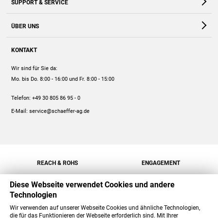
SUPPORT & SERVICE
Webshop
Kontakt
ÜBER UNS
FAQ
Unternehmen
Online-Hilfe
KONTAKT
Historie
Anleitungen
Wir sind für Sie da:
Engagement
Preise
Mo. bis Do. 8:00 - 16:00
und Fr. 8:00 - 15:00
Jobs
Mengenrabatt
Telefon:
+49 30 805 86 95 - 0
Versand
E-Mail:
service@schaeffer-ag.de
REACH & ROHS
ENGAGEMENT
Diese Webseite verwendet Cookies und andere
Technologien
Wir verwenden auf unserer Webseite Cookies und ähnliche Technologien,
die für das Funktionieren der Webseite erforderlich sind. Mit Ihrer