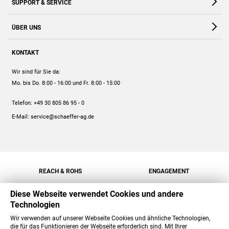
SUPPORT & SERVICE
Webshop
Kontakt
ÜBER UNS
FAQ
Unternehmen
Online-Hilfe
KONTAKT
Historie
Anleitungen
Wir sind für Sie da:
Engagement
Preise
Mo. bis Do. 8:00 - 16:00
und Fr. 8:00 - 15:00
Jobs
Mengenrabatt
Telefon:
+49 30 805 86 95 - 0
Versand
E-Mail:
service@schaeffer-ag.de
REACH & ROHS
ENGAGEMENT
Diese Webseite verwendet Cookies und andere
Technologien
Wir verwenden auf unserer Webseite Cookies und ähnliche Technologien,
die für das Funktionieren der Webseite erforderlich sind. Mit Ihrer