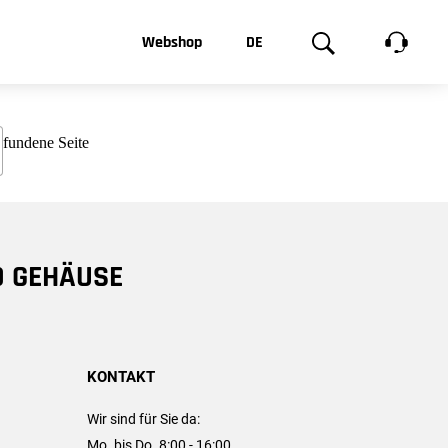
t, was Sie
Webshop
DE
te
Produktgalerie
EN
e
FR
chsen
D GEHÄUSE
KONTAKT
Wir sind für Sie da:
Mo. bis Do. 8:00 - 16:00