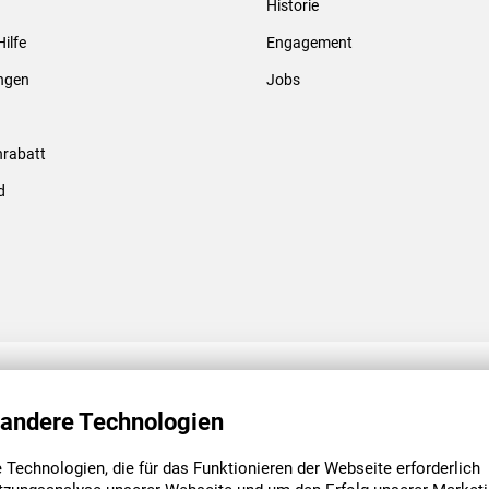
Historie
Gewindebolzen & -hülsen
Hilfe
Engagement
ungen
Jobs
rabatt
d
ENGAGEMENT
UNSERE NIEDE
 andere Technologien
Technologien, die für das Funktionieren der Webseite erforderlich