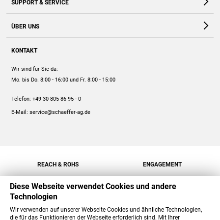
SUPPORT & SERVICE
Webshop
Kontakt
ÜBER UNS
FAQ
Unternehmen
Online-Hilfe
KONTAKT
Historie
Anleitungen
Wir sind für Sie da:
Engagement
Preise
Mo. bis Do. 8:00 - 16:00
und Fr. 8:00 - 15:00
Jobs
Mengenrabatt
Telefon:
+49 30 805 86 95 - 0
Versand
E-Mail:
service@schaeffer-ag.de
REACH & ROHS
ENGAGEMENT
Diese Webseite verwendet Cookies und andere
Technologien
Wir verwenden auf unserer Webseite Cookies und ähnliche Technologien,
die für das Funktionieren der Webseite erforderlich sind. Mit Ihrer