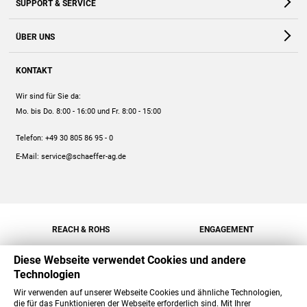
SUPPORT & SERVICE
Webshop
Kontakt
ÜBER UNS
FAQ
Unternehmen
Online-Hilfe
KONTAKT
Historie
Anleitungen
Wir sind für Sie da:
Engagement
Preise
Mo. bis Do. 8:00 - 16:00
und Fr. 8:00 - 15:00
Jobs
Mengenrabatt
Telefon:
+49 30 805 86 95 - 0
Versand
E-Mail:
service@schaeffer-ag.de
REACH & ROHS
ENGAGEMENT
Diese Webseite verwendet Cookies und andere
Technologien
Wir verwenden auf unserer Webseite Cookies und ähnliche Technologien,
die für das Funktionieren der Webseite erforderlich sind. Mit Ihrer