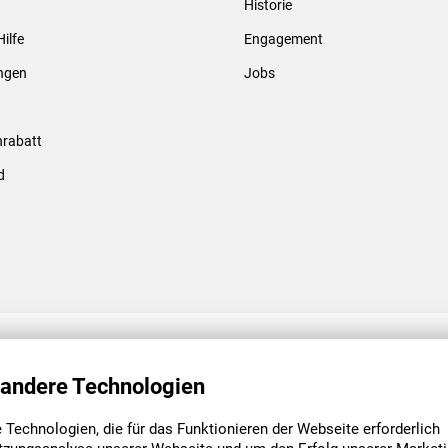
Historie
Gewindebolzen & -hülsen
Hilfe
Engagement
ungen
Jobs
rabatt
d
ENGAGEMENT
UNSERE NIEDE
 andere Technologien
Technologien, die für das Funktionieren der Webseite erforderlich