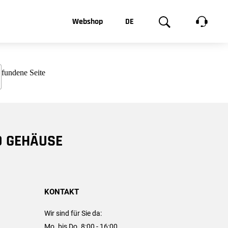
t, was Sie
Webshop
DE
te
Produktgalerie
EN
e
FR
chsen
D GEHÄUSE
KONTAKT
Wir sind für Sie da:
Mo. bis Do. 8:00 - 16:00