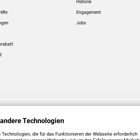
Historie
Gewindebolzen & -hülsen
Hilfe
Engagement
ungen
Jobs
rabatt
d
ENGAGEMENT
UNSERE NIEDE
 andere Technologien
Technologien, die für das Funktionieren der Webseite erforderlich