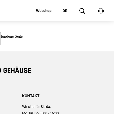
t, was Sie
Webshop
DE
te
Produktgalerie
EN
e
FR
chsen
D GEHÄUSE
KONTAKT
Wir sind für Sie da:
Mo. bis Do. 8:00 - 16:00