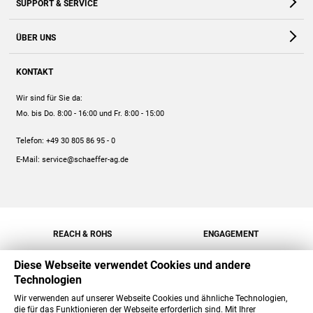
SUPPORT & SERVICE
Webshop
Kontakt
ÜBER UNS
FAQ
Unternehmen
Online-Hilfe
KONTAKT
Historie
Anleitungen
Wir sind für Sie da:
Engagement
Preise
Mo. bis Do. 8:00 - 16:00
und Fr. 8:00 - 15:00
Jobs
Mengenrabatt
Telefon:
+49 30 805 86 95 - 0
Versand
E-Mail:
service@schaeffer-ag.de
REACH & ROHS
ENGAGEMENT
Diese Webseite verwendet Cookies und andere
Technologien
Wir verwenden auf unserer Webseite Cookies und ähnliche Technologien,
die für das Funktionieren der Webseite erforderlich sind. Mit Ihrer