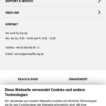
SUPPORT & SERVICE
Webshop
Kontakt
ÜBER UNS
FAQ
Unternehmen
Online-Hilfe
KONTAKT
Historie
Anleitungen
Wir sind für Sie da:
Engagement
Preise
Mo. bis Do. 8:00 - 16:00
und Fr. 8:00 - 15:00
Jobs
Mengenrabatt
Telefon:
+49 30 805 86 95 - 0
Versand
E-Mail:
service@schaeffer-ag.de
REACH & ROHS
ENGAGEMENT
Diese Webseite verwendet Cookies und andere
Technologien
Wir verwenden auf unserer Webseite Cookies und ähnliche Technologien,
die für das Funktionieren der Webseite erforderlich sind. Mit Ihrer