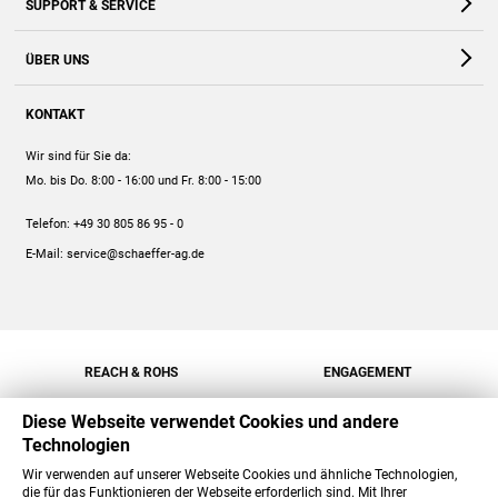
SUPPORT & SERVICE
Webshop
Kontakt
ÜBER UNS
FAQ
Unternehmen
Online-Hilfe
KONTAKT
Historie
Anleitungen
Wir sind für Sie da:
Engagement
Preise
Mo. bis Do. 8:00 - 16:00
und Fr. 8:00 - 15:00
Jobs
Mengenrabatt
Telefon:
+49 30 805 86 95 - 0
Versand
E-Mail:
service@schaeffer-ag.de
REACH & ROHS
ENGAGEMENT
Diese Webseite verwendet Cookies und andere
Technologien
Wir verwenden auf unserer Webseite Cookies und ähnliche Technologien,
die für das Funktionieren der Webseite erforderlich sind. Mit Ihrer