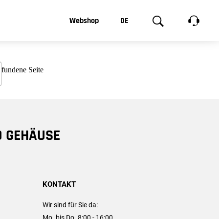
t, was Sie
Webshop
DE
te
Produktgalerie
EN
e
FR
chsen
D GEHÄUSE
KONTAKT
Wir sind für Sie da:
Mo. bis Do. 8:00 - 16:00