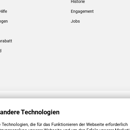
Historie
Gewindebolzen & -hülsen
Hilfe
Engagement
ungen
Jobs
rabatt
d
ENGAGEMENT
UNSERE NIEDE
 andere Technologien
Technologien, die für das Funktionieren der Webseite erforderlich