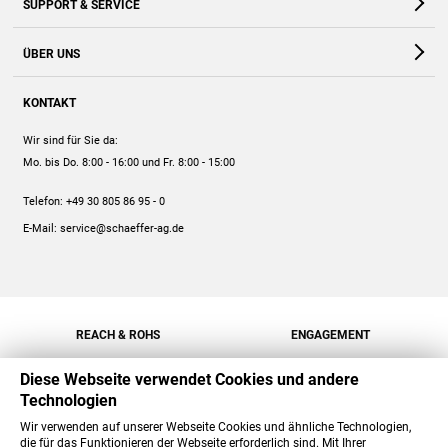
SUPPORT & SERVICE
Webshop
Kontakt
ÜBER UNS
FAQ
Unternehmen
Online-Hilfe
KONTAKT
Historie
Anleitungen
Wir sind für Sie da:
Engagement
Preise
Mo. bis Do. 8:00 - 16:00
und Fr. 8:00 - 15:00
Jobs
Mengenrabatt
Telefon:
+49 30 805 86 95 - 0
Versand
E-Mail:
service@schaeffer-ag.de
REACH & ROHS
ENGAGEMENT
Diese Webseite verwendet Cookies und andere
Technologien
Wir verwenden auf unserer Webseite Cookies und ähnliche Technologien,
die für das Funktionieren der Webseite erforderlich sind. Mit Ihrer