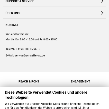
SUPPORT & SERVICE
Webshop
Kontakt
ÜBER UNS
FAQ
Unternehmen
Online-Hilfe
KONTAKT
Historie
Anleitungen
Wir sind für Sie da:
Engagement
Preise
Mo. bis Do. 8:00 - 16:00
und Fr. 8:00 - 15:00
Jobs
Mengenrabatt
Telefon:
+49 30 805 86 95 - 0
Versand
E-Mail:
service@schaeffer-ag.de
REACH & ROHS
ENGAGEMENT
Diese Webseite verwendet Cookies und andere
Technologien
Wir verwenden auf unserer Webseite Cookies und ähnliche Technologien,
die für das Funktionieren der Webseite erforderlich sind. Mit Ihrer