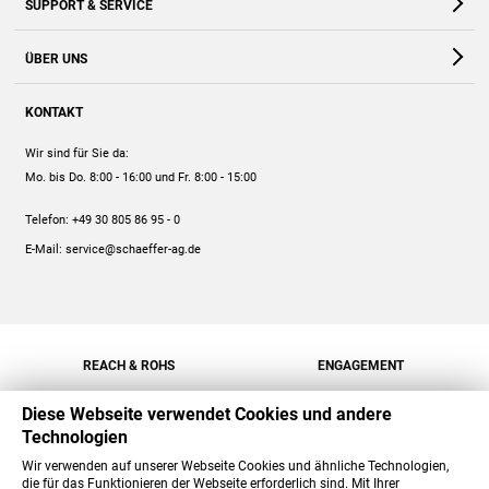
SUPPORT & SERVICE
Webshop
Kontakt
ÜBER UNS
FAQ
Unternehmen
Online-Hilfe
KONTAKT
Historie
Anleitungen
Wir sind für Sie da:
Engagement
Preise
Mo. bis Do. 8:00 - 16:00
und Fr. 8:00 - 15:00
Jobs
Mengenrabatt
Telefon:
+49 30 805 86 95 - 0
Versand
E-Mail:
service@schaeffer-ag.de
REACH & ROHS
ENGAGEMENT
Diese Webseite verwendet Cookies und andere
Technologien
Wir verwenden auf unserer Webseite Cookies und ähnliche Technologien,
die für das Funktionieren der Webseite erforderlich sind. Mit Ihrer