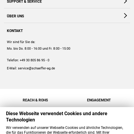
SUPPORT & SERVICE
Webshop
Kontakt
ÜBER UNS
FAQ
Unternehmen
Online-Hilfe
KONTAKT
Historie
Anleitungen
Wir sind für Sie da:
Engagement
Preise
Mo. bis Do. 8:00 - 16:00
und Fr. 8:00 - 15:00
Jobs
Mengenrabatt
Telefon:
+49 30 805 86 95 - 0
Versand
E-Mail:
service@schaeffer-ag.de
REACH & ROHS
ENGAGEMENT
Diese Webseite verwendet Cookies und andere
Technologien
Wir verwenden auf unserer Webseite Cookies und ähnliche Technologien,
die für das Funktionieren der Webseite erforderlich sind. Mit Ihrer