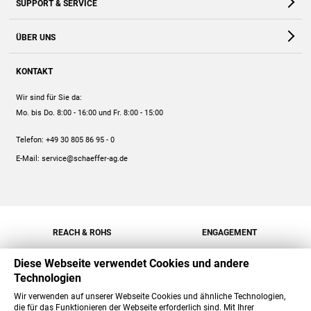
SUPPORT & SERVICE
Webshop
Kontakt
ÜBER UNS
FAQ
Unternehmen
Online-Hilfe
KONTAKT
Historie
Anleitungen
Wir sind für Sie da:
Engagement
Preise
Mo. bis Do. 8:00 - 16:00
und Fr. 8:00 - 15:00
Jobs
Mengenrabatt
Telefon:
+49 30 805 86 95 - 0
Versand
E-Mail:
service@schaeffer-ag.de
REACH & ROHS
ENGAGEMENT
Diese Webseite verwendet Cookies und andere
Technologien
Wir verwenden auf unserer Webseite Cookies und ähnliche Technologien,
die für das Funktionieren der Webseite erforderlich sind. Mit Ihrer