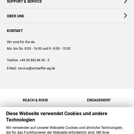
SUPPORT & SERVICE
Webshop
Kontakt
ÜBER UNS
FAQ
Unternehmen
Online-Hilfe
KONTAKT
Historie
Anleitungen
Wir sind für Sie da:
Engagement
Preise
Mo. bis Do. 8:00 - 16:00
und Fr. 8:00 - 15:00
Jobs
Mengenrabatt
Telefon:
+49 30 805 86 95 - 0
Versand
E-Mail:
service@schaeffer-ag.de
REACH & ROHS
ENGAGEMENT
Diese Webseite verwendet Cookies und andere
Technologien
Wir verwenden auf unserer Webseite Cookies und ähnliche Technologien,
die für das Funktionieren der Webseite erforderlich sind. Mit Ihrer