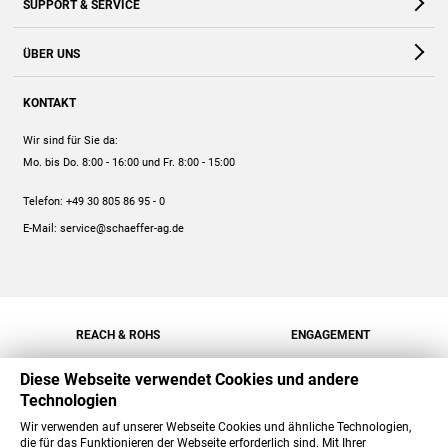
SUPPORT & SERVICE
Webshop
Kontakt
ÜBER UNS
FAQ
Unternehmen
Online-Hilfe
KONTAKT
Historie
Anleitungen
Wir sind für Sie da:
Engagement
Preise
Mo. bis Do. 8:00 - 16:00
und Fr. 8:00 - 15:00
Jobs
Mengenrabatt
Telefon:
+49 30 805 86 95 - 0
Versand
E-Mail:
service@schaeffer-ag.de
REACH & ROHS
ENGAGEMENT
Diese Webseite verwendet Cookies und andere
Technologien
Wir verwenden auf unserer Webseite Cookies und ähnliche Technologien,
die für das Funktionieren der Webseite erforderlich sind. Mit Ihrer