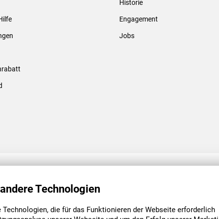
Historie
Gewindebolzen & -hülsen
Hilfe
Engagement
ungen
Jobs
rabatt
d
ENGAGEMENT
UNSERE NIEDE
 andere Technologien
Technologien, die für das Funktionieren der Webseite erforderlich