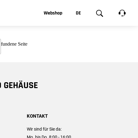
t, was Sie
Webshop
DE
te
Produktgalerie
EN
e
FR
chsen
D GEHÄUSE
KONTAKT
Wir sind für Sie da:
Mo. bis Do. 8:00 - 16:00