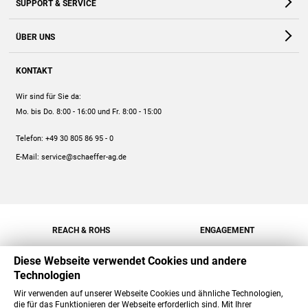
SUPPORT & SERVICE
Webshop
Kontakt
ÜBER UNS
FAQ
Unternehmen
Online-Hilfe
KONTAKT
Historie
Anleitungen
Wir sind für Sie da:
Engagement
Preise
Mo. bis Do. 8:00 - 16:00
und Fr. 8:00 - 15:00
Jobs
Mengenrabatt
Telefon:
+49 30 805 86 95 - 0
Versand
E-Mail:
service@schaeffer-ag.de
REACH & ROHS
ENGAGEMENT
Diese Webseite verwendet Cookies und andere
Technologien
Wir verwenden auf unserer Webseite Cookies und ähnliche Technologien,
die für das Funktionieren der Webseite erforderlich sind. Mit Ihrer