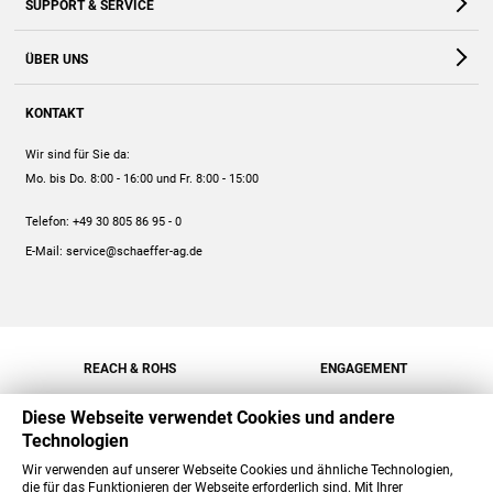
SUPPORT & SERVICE
Webshop
Kontakt
ÜBER UNS
FAQ
Unternehmen
Online-Hilfe
KONTAKT
Historie
Anleitungen
Wir sind für Sie da:
Engagement
Preise
Mo. bis Do. 8:00 - 16:00
und Fr. 8:00 - 15:00
Jobs
Mengenrabatt
Telefon:
+49 30 805 86 95 - 0
Versand
E-Mail:
service@schaeffer-ag.de
REACH & ROHS
ENGAGEMENT
Diese Webseite verwendet Cookies und andere
Technologien
Wir verwenden auf unserer Webseite Cookies und ähnliche Technologien,
die für das Funktionieren der Webseite erforderlich sind. Mit Ihrer