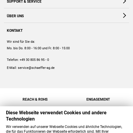
SUPPORT & SERVICE
Webshop
Kontakt
ÜBER UNS
FAQ
Unternehmen
Online-Hilfe
KONTAKT
Historie
Anleitungen
Wir sind für Sie da:
Engagement
Preise
Mo. bis Do. 8:00 - 16:00
und Fr. 8:00 - 15:00
Jobs
Mengenrabatt
Telefon:
+49 30 805 86 95 - 0
Versand
E-Mail:
service@schaeffer-ag.de
REACH & ROHS
ENGAGEMENT
Diese Webseite verwendet Cookies und andere
Technologien
Wir verwenden auf unserer Webseite Cookies und ähnliche Technologien,
die für das Funktionieren der Webseite erforderlich sind. Mit Ihrer