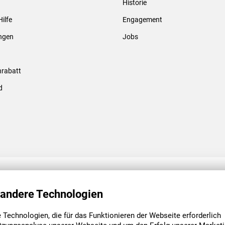
Historie
Gewindebolzen & -hülsen
Hilfe
Engagement
ungen
Jobs
rabatt
d
ENGAGEMENT
UNSERE NIEDE
 andere Technologien
Technologien, die für das Funktionieren der Webseite erforderlich