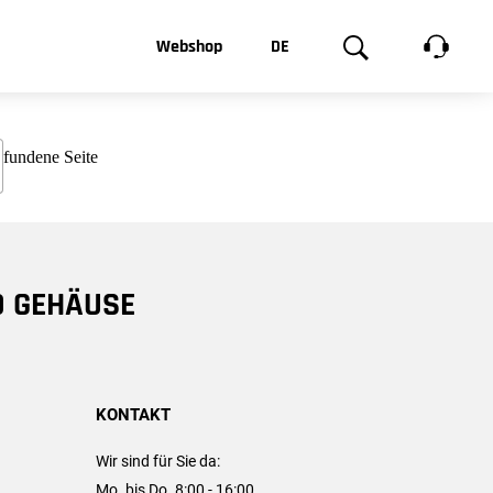
t, was Sie
Webshop
DE
te
Produktgalerie
EN
e
FR
chsen
D GEHÄUSE
KONTAKT
Wir sind für Sie da:
Mo. bis Do. 8:00 - 16:00