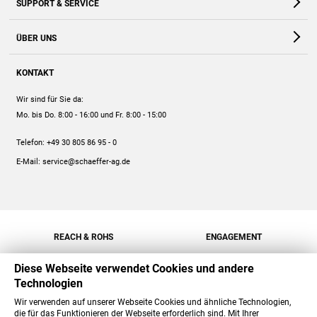
SUPPORT & SERVICE
Webshop
Kontakt
ÜBER UNS
FAQ
Unternehmen
Online-Hilfe
KONTAKT
Historie
Anleitungen
Wir sind für Sie da:
Engagement
Preise
Mo. bis Do. 8:00 - 16:00
und Fr. 8:00 - 15:00
Jobs
Mengenrabatt
Telefon:
+49 30 805 86 95 - 0
Versand
E-Mail:
service@schaeffer-ag.de
REACH & ROHS
ENGAGEMENT
Diese Webseite verwendet Cookies und andere
Technologien
Wir verwenden auf unserer Webseite Cookies und ähnliche Technologien,
die für das Funktionieren der Webseite erforderlich sind. Mit Ihrer