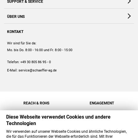
SUPPORT & SERVICE
Webshop
Kontakt
ÜBER UNS
FAQ
Unternehmen
Online-Hilfe
KONTAKT
Historie
Anleitungen
Wir sind für Sie da:
Engagement
Preise
Mo. bis Do. 8:00 - 16:00
und Fr. 8:00 - 15:00
Jobs
Mengenrabatt
Telefon:
+49 30 805 86 95 - 0
Versand
E-Mail:
service@schaeffer-ag.de
REACH & ROHS
ENGAGEMENT
Diese Webseite verwendet Cookies und andere
Technologien
Wir verwenden auf unserer Webseite Cookies und ähnliche Technologien,
die für das Funktionieren der Webseite erforderlich sind. Mit Ihrer