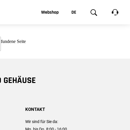
t, was Sie
Webshop
DE
te
Produktgalerie
EN
e
FR
chsen
D GEHÄUSE
KONTAKT
Wir sind für Sie da:
Mo. bis Do. 8:00 - 16:00