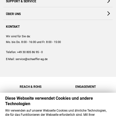
SUPPORT & SERVICE
Webshop
Kontakt
ÜBER UNS
FAQ
Unternehmen
Online-Hilfe
KONTAKT
Historie
Anleitungen
Wir sind für Sie da:
Engagement
Preise
Mo. bis Do. 8:00 - 16:00
und Fr. 8:00 - 15:00
Jobs
Mengenrabatt
Telefon:
+49 30 805 86 95 - 0
Versand
E-Mail:
service@schaeffer-ag.de
REACH & ROHS
ENGAGEMENT
Diese Webseite verwendet Cookies und andere
Technologien
Wir verwenden auf unserer Webseite Cookies und ähnliche Technologien,
die für das Funktionieren der Webseite erforderlich sind. Mit Ihrer