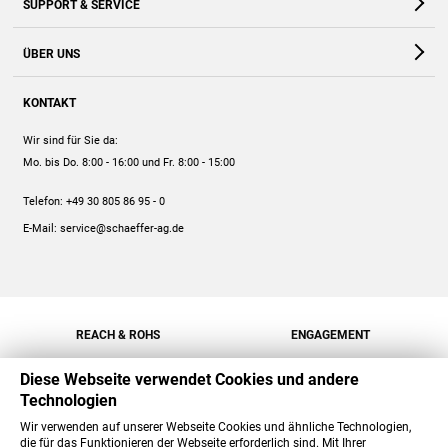
SUPPORT & SERVICE
Webshop
Kontakt
ÜBER UNS
FAQ
Unternehmen
Online-Hilfe
KONTAKT
Historie
Anleitungen
Wir sind für Sie da:
Engagement
Preise
Mo. bis Do. 8:00 - 16:00
und Fr. 8:00 - 15:00
Jobs
Mengenrabatt
Telefon:
+49 30 805 86 95 - 0
Versand
E-Mail:
service@schaeffer-ag.de
REACH & ROHS
ENGAGEMENT
Diese Webseite verwendet Cookies und andere
Technologien
Wir verwenden auf unserer Webseite Cookies und ähnliche Technologien,
die für das Funktionieren der Webseite erforderlich sind. Mit Ihrer