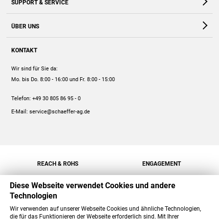
SUPPORT & SERVICE
Webshop
Kontakt
ÜBER UNS
FAQ
Unternehmen
Online-Hilfe
KONTAKT
Historie
Anleitungen
Wir sind für Sie da:
Engagement
Preise
Mo. bis Do. 8:00 - 16:00
und Fr. 8:00 - 15:00
Jobs
Mengenrabatt
Telefon:
+49 30 805 86 95 - 0
Versand
E-Mail:
service@schaeffer-ag.de
REACH & ROHS
ENGAGEMENT
Diese Webseite verwendet Cookies und andere
Technologien
Wir verwenden auf unserer Webseite Cookies und ähnliche Technologien,
die für das Funktionieren der Webseite erforderlich sind. Mit Ihrer