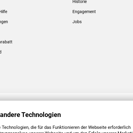
Historie
Gewindebolzen & -hülsen
Hilfe
Engagement
ungen
Jobs
rabatt
d
ENGAGEMENT
UNSERE NIEDE
 andere Technologien
Technologien, die für das Funktionieren der Webseite erforderlich