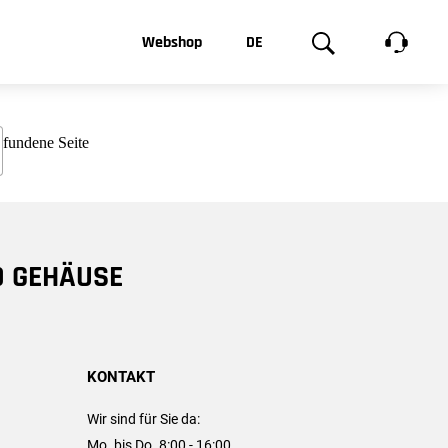
t, was Sie
Webshop
DE
te
Produktgalerie
EN
e
FR
chsen
D GEHÄUSE
KONTAKT
Wir sind für Sie da:
Mo. bis Do. 8:00 - 16:00