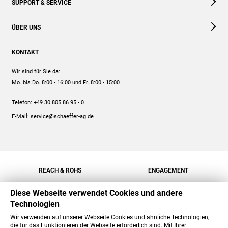
SUPPORT & SERVICE
Webshop
Kontakt
ÜBER UNS
FAQ
Unternehmen
Online-Hilfe
KONTAKT
Historie
Anleitungen
Wir sind für Sie da:
Engagement
Preise
Mo. bis Do. 8:00 - 16:00
und Fr. 8:00 - 15:00
Jobs
Mengenrabatt
Telefon:
+49 30 805 86 95 - 0
Versand
E-Mail:
service@schaeffer-ag.de
REACH & ROHS
ENGAGEMENT
Diese Webseite verwendet Cookies und andere
Technologien
Wir verwenden auf unserer Webseite Cookies und ähnliche Technologien,
die für das Funktionieren der Webseite erforderlich sind. Mit Ihrer