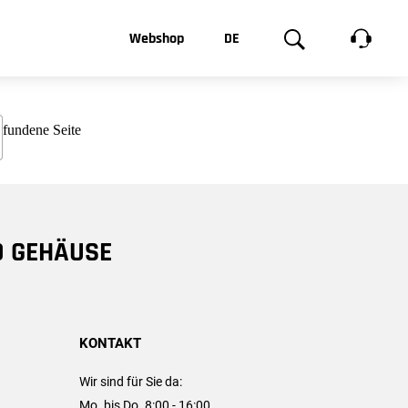
t, was Sie
Webshop
DE
te
Produktgalerie
EN
e
FR
chsen
D GEHÄUSE
KONTAKT
Wir sind für Sie da:
Mo. bis Do. 8:00 - 16:00