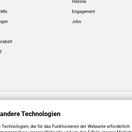
Historie
Gewindebolzen & -hülsen
Hilfe
Engagement
ungen
Jobs
rabatt
d
ENGAGEMENT
UNSERE NIEDE
 andere Technologien
Technologien, die für das Funktionieren der Webseite erforderlich