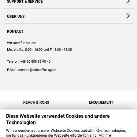
SUPPORT & SERVICE
Webshop
Kontakt
ÜBER UNS
FAQ
Unternehmen
Online-Hilfe
KONTAKT
Historie
Anleitungen
Wir sind für Sie da:
Engagement
Preise
Mo. bis Do. 8:00 - 16:00
und Fr. 8:00 - 15:00
Jobs
Mengenrabatt
Telefon:
+49 30 805 86 95 - 0
Versand
E-Mail:
service@schaeffer-ag.de
REACH & ROHS
ENGAGEMENT
Diese Webseite verwendet Cookies und andere
Technologien
Wir verwenden auf unserer Webseite Cookies und ähnliche Technologien,
die für das Funktionieren der Webseite erforderlich sind. Mit Ihrer